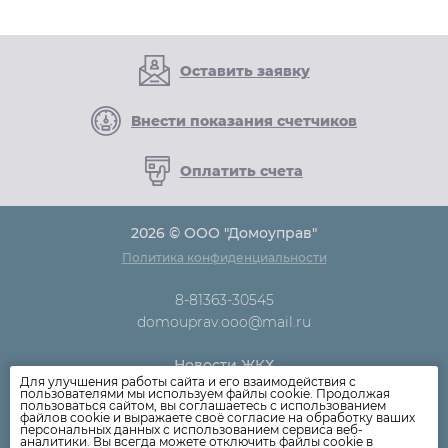
Оставить заявку
Внести показания счетчиков
Оплатить счета
2026 © ООО "Домоуправ"
Политика конфиденциальности
8-81363-30545
domouprav.ooo@mail.ru
Новости ЖКХ
Для улучшения работы сайта и его взаимодействия с
Новости компании
пользователями мы используем файлы cookie. Продолжая
пользоваться сайтом, вы соглашаетесь с использованием
Как оплатить
файлов cookie и выражаете своё согласие на обработку ваших
персональных данных с использованием сервиса веб-
Дома
аналитики. Вы всегда можете отключить файлы cookie в