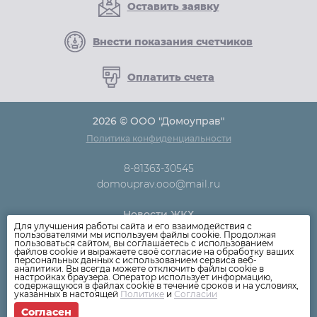
Оставить заявку
Внести показания счетчиков
Оплатить счета
2026 © ООО "Домоуправ"
Политика конфиденциальности
8-81363-30545
domouprav.ooo@mail.ru
Новости ЖКХ
Для улучшения работы сайта и его взаимодействия с
Новости компании
пользователями мы используем файлы cookie. Продолжая
пользоваться сайтом, вы соглашаетесь с использованием
Как оплатить
файлов cookie и выражаете своё согласие на обработку ваших
персональных данных с использованием сервиса веб-
Дома
аналитики. Вы всегда можете отключить файлы cookie в
настройках браузера. Оператор использует информацию,
Раскрытие информации
содержащуюся в файлах cookie в течение сроков и на условиях,
указанных в настоящей
Политике
и
Согласии
Вопросы
Согласен